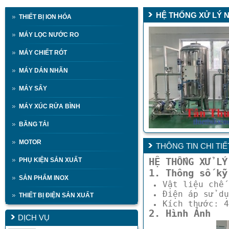
HỆ THỐNG XỬ LÝ 
THIẾT BỊ ION HÓA
MÁY LỌC NƯỚC RO
MÁY CHIẾT RÓT
MÁY DÁN NHÃN
MÁY SẤY
MÁY XÚC RỬA BÌNH
BĂNG TẢI
MOTOR
THÔNG TIN CHI TIẾ
PHỤ KIỆN SẢN XUẤT
HỆ THỐNG XỬ LÝ
1. Thông số kỹ
SẢN PHẨM INOX
Vật liệu chế 
Điện áp sử dụ
THIẾT BỊ ĐIỆN SẢN XUẤT
Kích thước: 4
2. Hình Ảnh
DỊCH VỤ