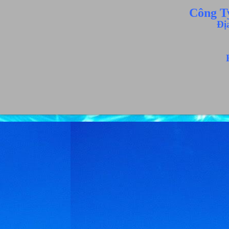
Công T
Đị