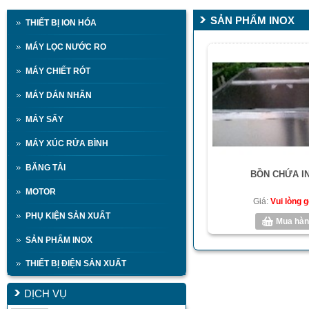
SẢN PHẨM INOX
THIẾT BỊ ION HÓA
MÁY LỌC NƯỚC RO
MÁY CHIẾT RÓT
MÁY DÁN NHÃN
MÁY SẤY
MÁY XÚC RỬA BÌNH
BĂNG TẢI
BỒN CHỨA I
MOTOR
Giá:
Vui lòng gọ
PHỤ KIỆN SẢN XUẤT
Mua hàn
SẢN PHẨM INOX
THIẾT BỊ ĐIỆN SẢN XUẤT
DỊCH VỤ