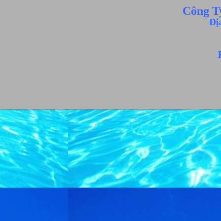
Công T
Đị